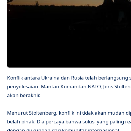
Konflik antara Ukraina dan Rusia telah berlangsung selama bertahun-tahun dan belum menunjukkan tanda-tanda
penyelesaian. Mantan Komandan NATO, Jens Stoltenb
akan berakhir.
Menurut Stoltenberg, konflik ini tidak akan mudah
belah pihak. Dia percaya bahwa solusi yang paling re
dengan dukungan dari komunitas internasional.