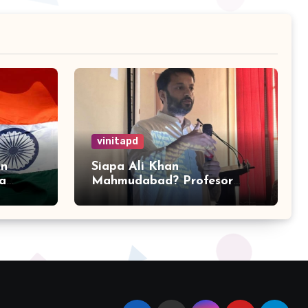
vinitapd
an
Siapa Ali Khan
ia
Mahmudabad? Profesor
an 32
India yang Ditangkap
karena Kritik Operasi
Sindoor