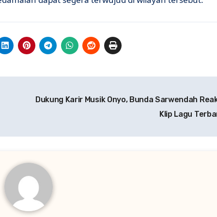
Dukung Karir Musik Onyo, Bunda Sarwendah Reak
Klip Lagu Terb