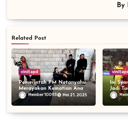
By
Related Post
vinitapd
vinitap
Pemerintah PM Netanyahu
Ini Sya
Merayakan Kematian Anak-
Jadi T
anak Gaza
Kualifi
Member10093
Mem
Mei 21, 2025
2026