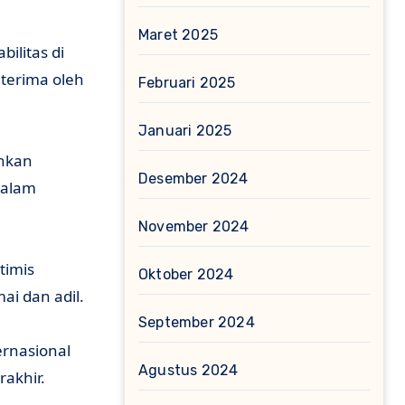
Maret 2025
ilitas di
iterima oleh
Februari 2025
Januari 2025
ankan
Desember 2024
dalam
November 2024
timis
Oktober 2024
ai dan adil.
September 2024
rnasional
Agustus 2024
akhir.