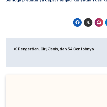
Navigasi
Pengertian, Ciri, Jenis, dan 54 Contohnya
pos