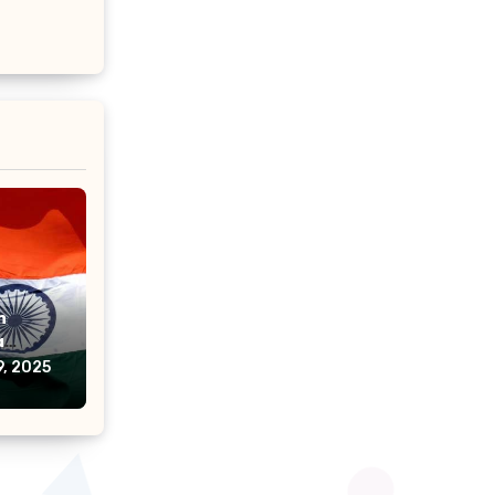
n
a
n 32
9, 2025