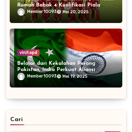
Rumah Babak 4 Kualifikasi Piala
Dunia 2026
Member10093
Mei 20, 2025
vinitapd
Belajar dari Kekalahan Perang
Pakistan, India Perkuat Aliansi
dengan 32 Negara
Member10093
Mei 19, 2025
Cari