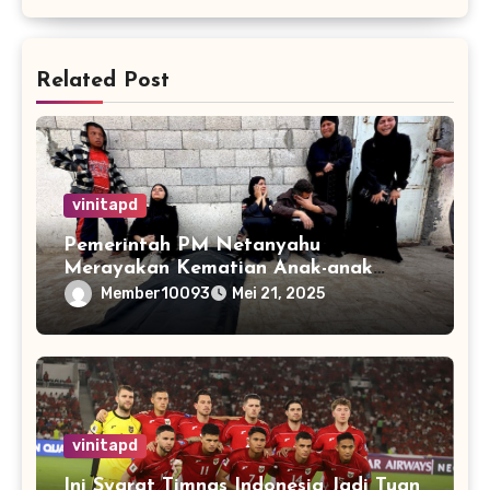
Related Post
vinitapd
Pemerintah PM Netanyahu
Merayakan Kematian Anak-anak
Gaza
Member10093
Mei 21, 2025
vinitapd
Ini Syarat Timnas Indonesia Jadi Tuan