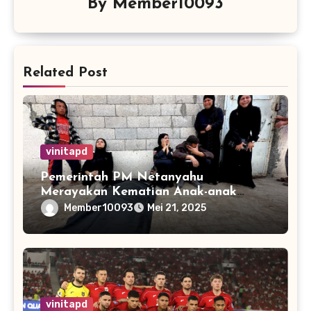
By
Member10093
Related Post
vinitapd
Pemerintah PM Netanyahu
Merayakan Kematian Anak-anak
Gaza
Member10093
Mei 21, 2025
vinitapd