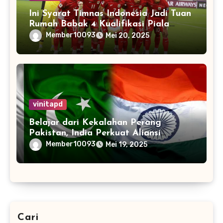
Ini Syarat Timnas Indonesia Jadi Tuan
Rumah Babak 4 Kualifikasi Piala
Dunia 2026
Member10093
Mei 20, 2025
vinitapd
Belajar dari Kekalahan Perang
Pakistan, India Perkuat Aliansi
dengan 32 Negara
Member10093
Mei 19, 2025
Cari