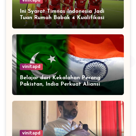
vinitapd
Ini Syarat Timnas Indonesia Jadi
Tuan Rumah Babak 4 Kualifikasi
Piala Dunia 2026
vinitapd
Belajar dari Kekalahan Perang
Pakistan, India Perkuat Aliansi
dengan 32 Negara
vinitapd