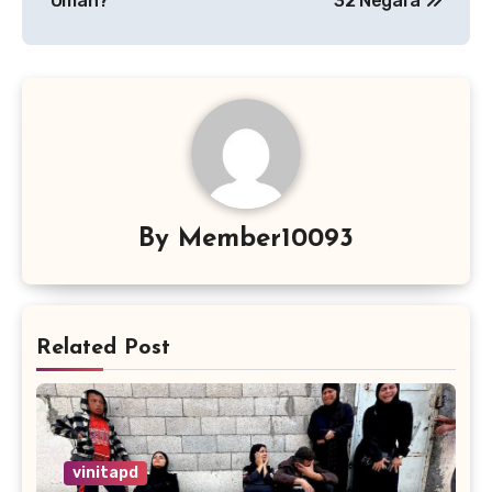
Oman?
32 Negara
By
Member10093
Related Post
vinitapd