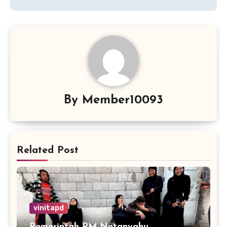
By
Member10093
Related Post
vinitapd
Pemerintah PM Netanyahu