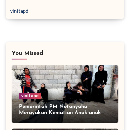
vinitapd
You Missed
vinitapd
Pemerintah PM Netanyahu
Merayakan Kematian Anak-anak
Gaza