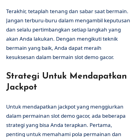
Terakhir, tetaplah tenang dan sabar saat bermain.
Jangan terburu-buru dalam mengambil keputusan
dan selalu pertimbangkan setiap langkah yang
akan Anda lakukan. Dengan mengikuti teknik
bermain yang baik, Anda dapat meraih
kesuksesan dalam bermain slot demo gacor.
Strategi Untuk Mendapatkan
Jackpot
Untuk mendapatkan jackpot yang menggiurkan
dalam permainan slot demo gacor, ada beberapa
strategi yang bisa Anda terapkan. Pertama,
penting untuk memahami pola permainan dan