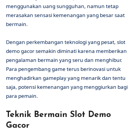
menggunakan uang sungguhan, namun tetap
merasakan sensasi kemenangan yang besar saat
bermain.
Dengan perkembangan teknologi yang pesat, slot
demo gacor semakin diminati karena memberikan
pengalaman bermain yang seru dan menghibur.
Para pengembang game terus berinovasi untuk
menghadirkan gameplay yang menarik dan tentu
saja, potensi kemenangan yang menggiurkan bagi
para pemain.
Teknik Bermain Slot Demo
Gacor