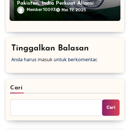
Pakistan, India Perkuat Aliansi
dengan 32 Negara
Member10093
Mei 19, 2025
Tinggalkan Balasan
Anda harus
masuk
untuk berkomentar.
Cari
Cari