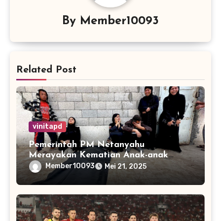
By
Member10093
Related Post
vinitapd
Pemerintah PM Netanyahu
Merayakan Kematian Anak-anak
Gaza
Member10093
Mei 21, 2025