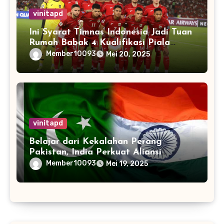
vinitapd
Ini Syarat Timnas Indonesia Jadi Tuan
Rumah Babak 4 Kualifikasi Piala
Dunia 2026
Member10093
Mei 20, 2025
vinitapd
Belajar dari Kekalahan Perang
Pakistan, India Perkuat Aliansi
dengan 32 Negara
Member10093
Mei 19, 2025