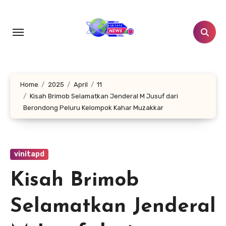
Lewati
ke
konten
Home
2025
April
11
Kisah Brimob Selamatkan Jenderal M Jusuf dari
Berondong Peluru Kelompok Kahar Muzakkar
vinitapd
Kisah Brimob
Selamatkan Jenderal