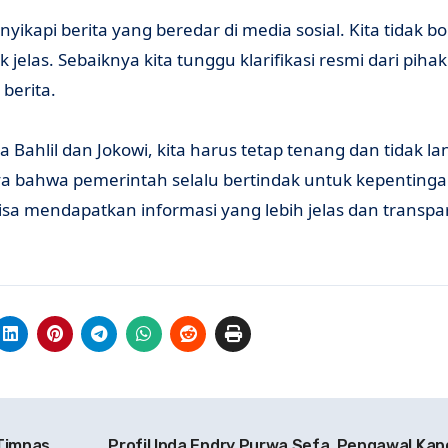
yikapi berita yang beredar di media sosial. Kita tidak 
jelas. Sebaiknya kita tunggu klarifikasi resmi dari piha
berita.
 Bahlil dan Jokowi, kita harus tetap tenang dan tidak l
ya bahwa pemerintah selalu bertindak untuk kepenting
sa mendapatkan informasi yang lebih jelas dan transpa
Timnas
Profil Ipda Endry Purwa Sefa, Pengawal Kapo