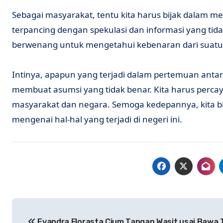
Sebagai masyarakat, tentu kita harus bijak dalam men
terpancing dengan spekulasi dan informasi yang tidak 
berwenang untuk mengetahui kebenaran dari suatu 
Intinya, apapun yang terjadi dalam pertemuan antara
membuat asumsi yang tidak benar. Kita harus perca
masyarakat dan negara. Semoga kedepannya, kita bi
mengenai hal-hal yang terjadi di negeri ini.
Navigasi
Evandra Florasta Cium Tangan Wasit usai Bawa 