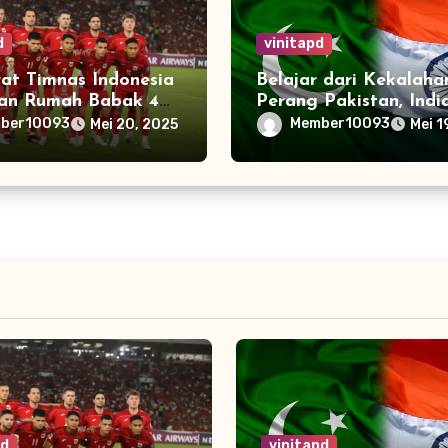
d
vinitapd
rat Timnas Indonesia
Belajar dari Kekalaha
uan Rumah Babak 4
Perang Pakistan, Indi
kasi Piala Dunia
Perkuat Aliansi denga
ber10093
Member10093
Mei 20, 2025
Mei 1
Negara
pd
vinitapd