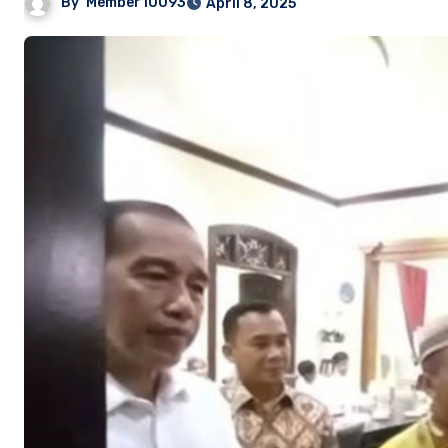
By
Member10093
April 8, 2025