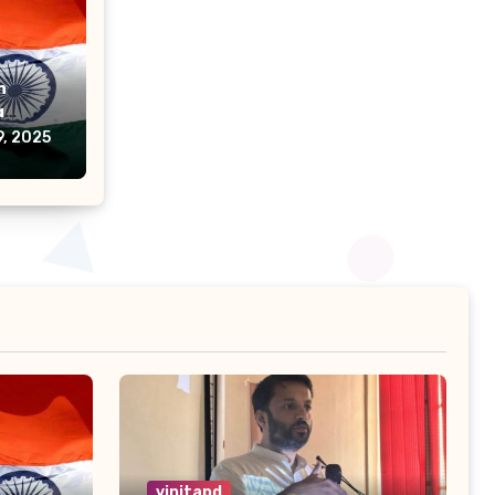
n
a
n 32
9, 2025
vinitapd