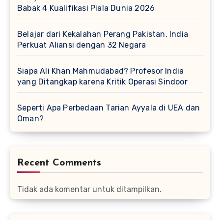
Babak 4 Kualifikasi Piala Dunia 2026
Belajar dari Kekalahan Perang Pakistan, India
Perkuat Aliansi dengan 32 Negara
Siapa Ali Khan Mahmudabad? Profesor India
yang Ditangkap karena Kritik Operasi Sindoor
Seperti Apa Perbedaan Tarian Ayyala di UEA dan
Oman?
Recent Comments
Tidak ada komentar untuk ditampilkan.