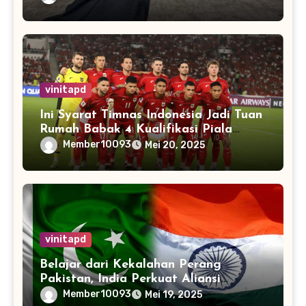
vinitapd
Ini Syarat Timnas Indonesia Jadi Tuan
Rumah Babak 4 Kualifikasi Piala
Dunia 2026
Member10093
Mei 20, 2025
vinitapd
Belajar dari Kekalahan Perang
Pakistan, India Perkuat Aliansi
dengan 32 Negara
Member10093
Mei 19, 2025