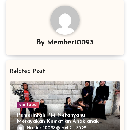
By
Member10093
Related Post
vinitapd
Pemerintah PM Netanyahu
Merayakan Kematian Anak-anak
Gaza
Member10093
Mei 21, 2025