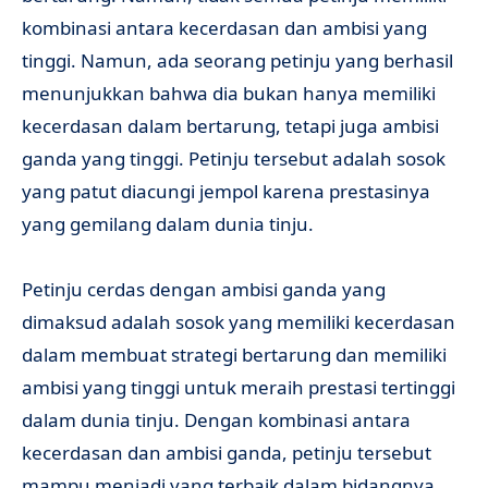
kombinasi antara kecerdasan dan ambisi yang
tinggi. Namun, ada seorang petinju yang berhasil
menunjukkan bahwa dia bukan hanya memiliki
kecerdasan dalam bertarung, tetapi juga ambisi
ganda yang tinggi. Petinju tersebut adalah sosok
yang patut diacungi jempol karena prestasinya
yang gemilang dalam dunia tinju.
Petinju cerdas dengan ambisi ganda yang
dimaksud adalah sosok yang memiliki kecerdasan
dalam membuat strategi bertarung dan memiliki
ambisi yang tinggi untuk meraih prestasi tertinggi
dalam dunia tinju. Dengan kombinasi antara
kecerdasan dan ambisi ganda, petinju tersebut
mampu menjadi yang terbaik dalam bidangnya.