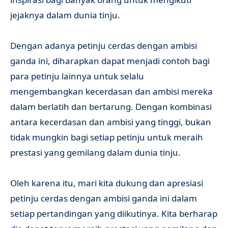
jejaknya dalam dunia tinju.
Dengan adanya petinju cerdas dengan ambisi
ganda ini, diharapkan dapat menjadi contoh bagi
para petinju lainnya untuk selalu
mengembangkan kecerdasan dan ambisi mereka
dalam berlatih dan bertarung. Dengan kombinasi
antara kecerdasan dan ambisi yang tinggi, bukan
tidak mungkin bagi setiap petinju untuk meraih
prestasi yang gemilang dalam dunia tinju.
Oleh karena itu, mari kita dukung dan apresiasi
petinju cerdas dengan ambisi ganda ini dalam
setiap pertandingan yang diikutinya. Kita berharap