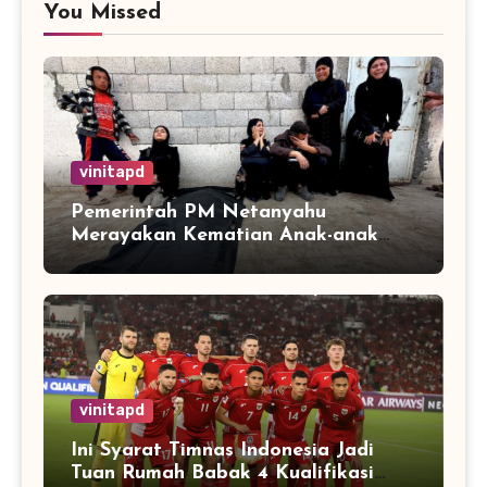
You Missed
vinitapd
Pemerintah PM Netanyahu
Merayakan Kematian Anak-anak
Gaza
vinitapd
Ini Syarat Timnas Indonesia Jadi
Tuan Rumah Babak 4 Kualifikasi