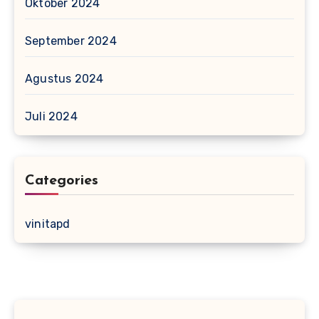
Oktober 2024
September 2024
Agustus 2024
Juli 2024
Categories
vinitapd