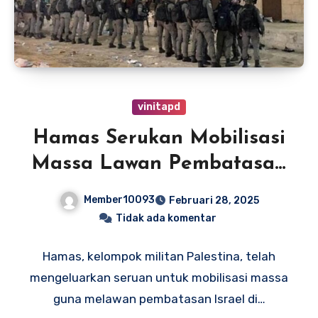
vinitapd
Hamas Serukan Mobilisasi
Massa Lawan Pembatasan
Israel di Kompleks Masjid
Member10093
Februari 28, 2025
Al-Aqsa
Tidak ada komentar
Hamas, kelompok militan Palestina, telah
mengeluarkan seruan untuk mobilisasi massa
guna melawan pembatasan Israel di…