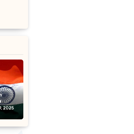
n
a
n 32
9, 2025