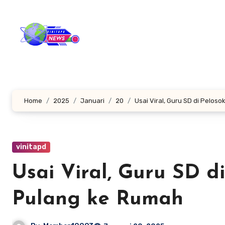
Lewati
ke
konten
Home
2025
Januari
20
Usai Viral, Guru SD di Pelos
vinitapd
Usai Viral, Guru SD d
Pulang ke Rumah