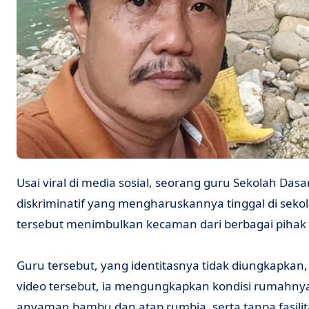
Usai viral di media sosial, seorang guru Sekolah Dasar di pelosok Nias, Sumatera Utara, mengalami perlakuan
diskriminatif yang mengharuskannya tinggal di seko
tersebut menimbulkan kecaman dari berbagai pihak 
Guru tersebut, yang identitasnya tidak diungkapkan, 
video tersebut, ia mengungkapkan kondisi rumahny
anyaman bambu dan atap rumbia, serta tanpa fasilita