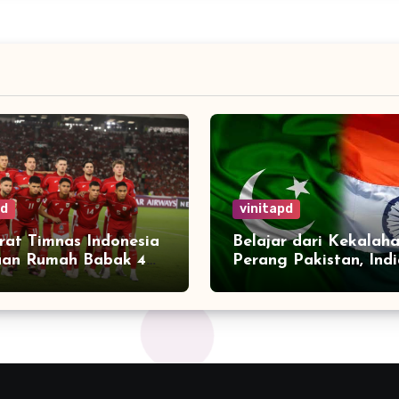
pd
vinitapd
arat Timnas Indonesia
Belajar dari Kekalah
uan Rumah Babak 4
Perang Pakistan, Ind
ikasi Piala Dunia
Perkuat Aliansi deng
Negara