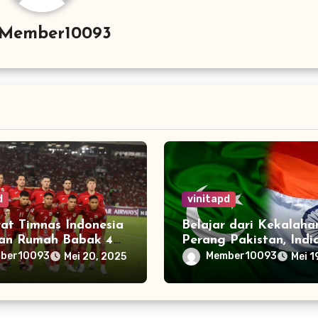
Member10093
d
vinitapd
rat Timnas Indonesia
Belajar dari Kekalaha
uan Rumah Babak 4
Perang Pakistan, Indi
kasi Piala Dunia
Perkuat Aliansi denga
ber10093
Member10093
Mei 20, 2025
Mei 1
Negara