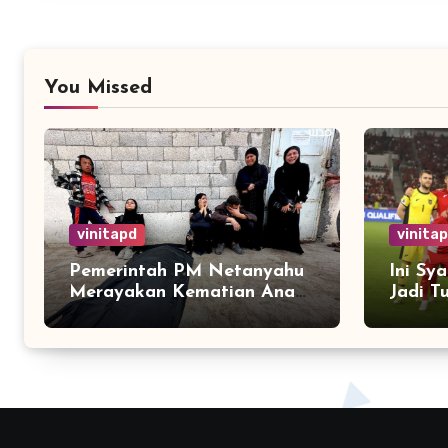
You Missed
vinitapd
vinita
Pemerintah PM Netanyahu
Ini Sy
Merayakan Kematian Anak-
Jadi T
anak Gaza
Kualif
2026