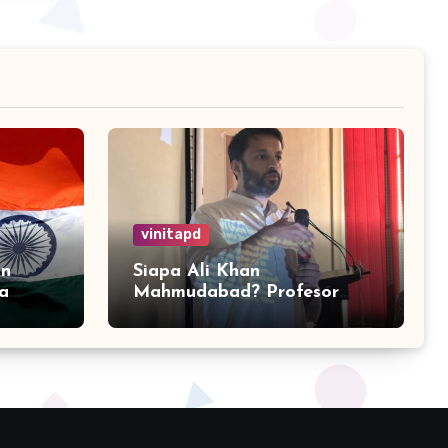
vinitapd
an
Siapa Ali Khan
ia
Mahmudabad? Profesor
an 32
India yang Ditangkap
karena Kritik Operasi
Sindoor