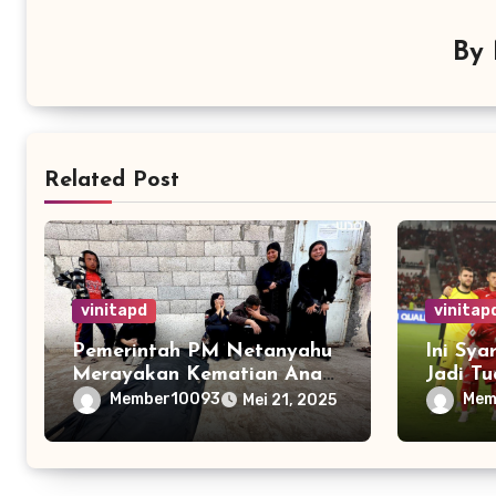
By
Related Post
vinitapd
vinitap
Pemerintah PM Netanyahu
Ini Sya
Merayakan Kematian Anak-
Jadi T
anak Gaza
Kualifi
Member10093
Mem
Mei 21, 2025
2026