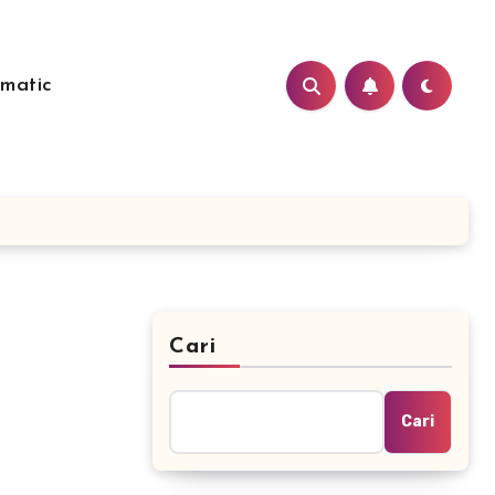
matic
Cari
Cari