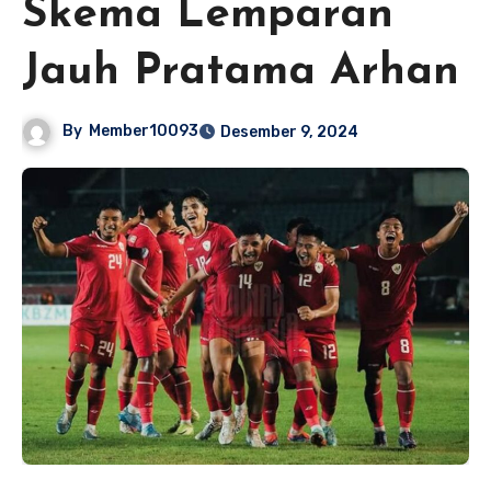
Skema Lemparan
Jauh Pratama Arhan
By
Member10093
Desember 9, 2024