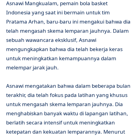
Asnawi Mangkualam, pemain bola basket
Indonesia yang saat ini bermain untuk tim
Pratama Arhan, baru-baru ini mengakui bahwa dia
telah mengasah skema lemparan jauhnya. Dalam
sebuah wawancara eksklusif, Asnawi
mengungkapkan bahwa dia telah bekerja keras
untuk meningkatkan kemampuannya dalam
melempar jarak jauh.
Asnawi mengatakan bahwa dalam beberapa bulan
terakhir, dia telah fokus pada latihan yang khusus
untuk mengasah skema lemparan jauhnya. Dia
menghabiskan banyak waktu di lapangan latihan,
berlatih secara intensif untuk meningkatkan
ketepatan dan kekuatan lemparannya. Menurut