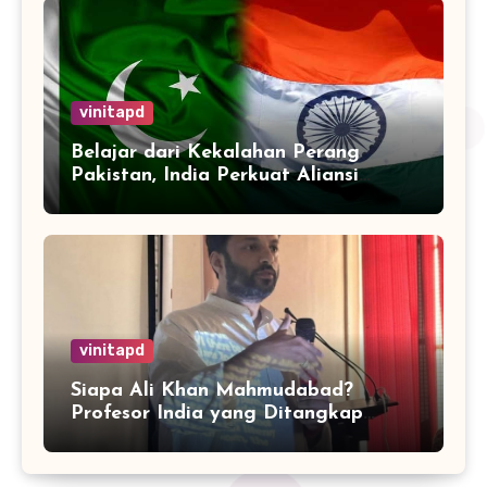
vinitapd
Belajar dari Kekalahan Perang
Pakistan, India Perkuat Aliansi
dengan 32 Negara
vinitapd
Siapa Ali Khan Mahmudabad?
Profesor India yang Ditangkap
karena Kritik Operasi Sindoor