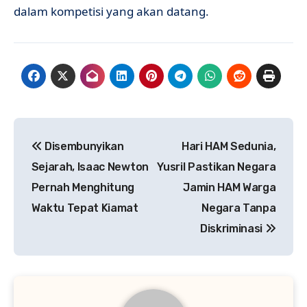
dalam kompetisi yang akan datang.
Navigasi
Disembunyikan
Hari HAM Sedunia,
pos
Sejarah, Isaac Newton
Yusril Pastikan Negara
Pernah Menghitung
Jamin HAM Warga
Waktu Tepat Kiamat
Negara Tanpa
Diskriminasi