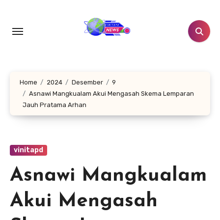
Lewati
ke
konten
Home
2024
Desember
9
Asnawi Mangkualam Akui Mengasah Skema Lemparan
Jauh Pratama Arhan
vinitapd
Asnawi Mangkualam
Akui Mengasah