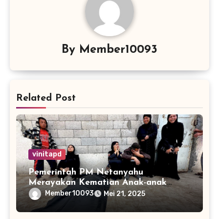
By
Member10093
Related Post
vinitapd
Pemerintah PM Netanyahu
Merayakan Kematian Anak-anak
Gaza
Member10093
Mei 21, 2025