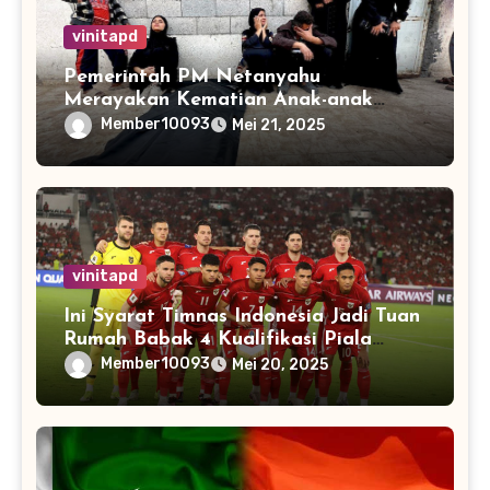
vinitapd
Pemerintah PM Netanyahu
Merayakan Kematian Anak-anak
Gaza
Member10093
Mei 21, 2025
vinitapd
Ini Syarat Timnas Indonesia Jadi Tuan
Rumah Babak 4 Kualifikasi Piala
Dunia 2026
Member10093
Mei 20, 2025