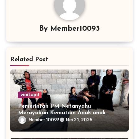
By
Member10093
Related Post
vinitapd
Pemerintah PM Netanyahu
Merayakan Kematian Anak-anak
Gaza
Member10093
Mei 21, 2025