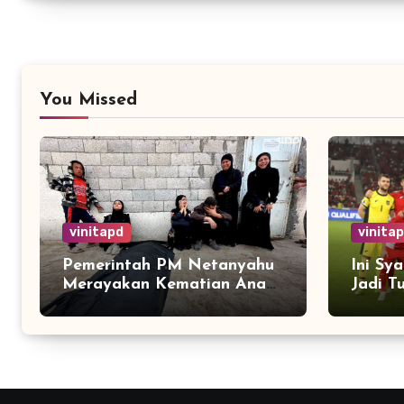
You Missed
vinitapd
vinita
Pemerintah PM Netanyahu
Ini Sy
Merayakan Kematian Anak-
Jadi T
anak Gaza
Kualif
2026