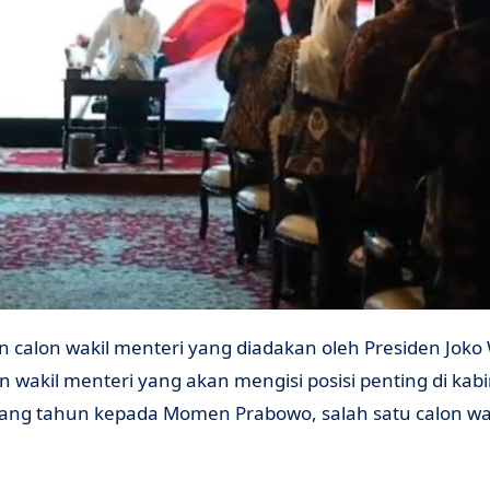
 wakil menteri yang akan mengisi posisi penting di kab
ang tahun kepada Momen Prabowo, salah satu calon wa