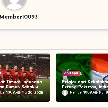
Member10093
d
vinitapd
rat Timnas Indonesia
Belajar dari Kekalaha
uan Rumah Babak 4
Perang Pakistan, Indi
kasi Piala Dunia
Perkuat Aliansi denga
ber10093
Member10093
Mei 20, 2025
Mei 1
Negara