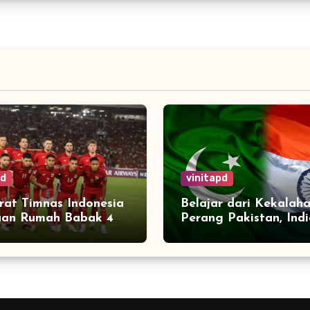
pd
vinitapd
arat Timnas Indonesia
Belajar dari Kekalah
uan Rumah Babak 4
Perang Pakistan, Ind
ikasi Piala Dunia
Perkuat Aliansi deng
Negara