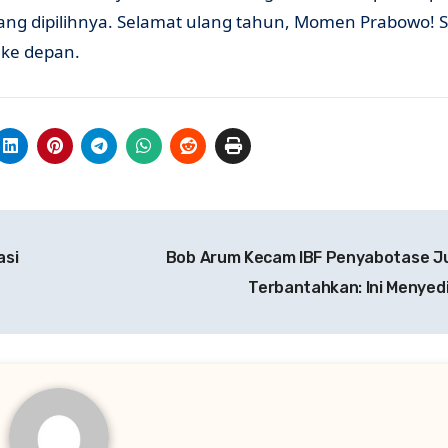
 yang dipilihnya. Selamat ulang tahun, Momen Prabowo!
 ke depan.
asi
Bob Arum Kecam IBF Penyabotase J
Terbantahkan: Ini Menyed