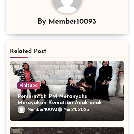
By
Member10093
Related Post
vinitapd
Pemerintah PM Netanyahu
Merayakan Kematian Anak-anak
Gaza
Member10093
Mei 21, 2025