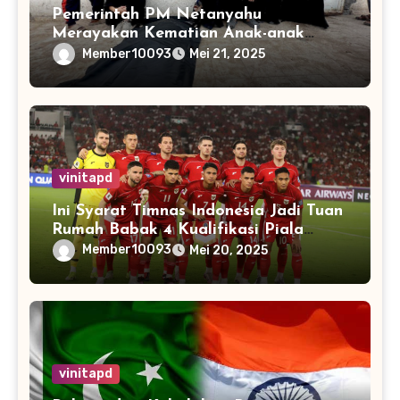
Pemerintah PM Netanyahu
Merayakan Kematian Anak-anak
Gaza
Member10093
Mei 21, 2025
vinitapd
Ini Syarat Timnas Indonesia Jadi Tuan
Rumah Babak 4 Kualifikasi Piala
Dunia 2026
Member10093
Mei 20, 2025
vinitapd